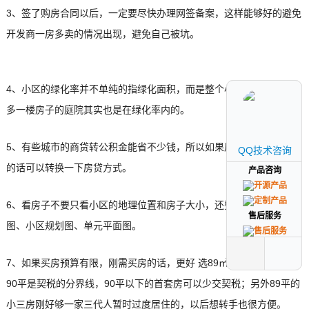
3、签了购房合同以后，一定要尽快办理网签备案，这样能够好的避免
开发商一房多卖的情况出现，避免自己被坑。
4、小区的绿化率并不单纯的指绿化面积，而是整个小区的绿地率，很
多一楼房子的庭院其实也是在绿化率内的。
5、有些城市的商贷转公积金能省不少钱，所以如果后期换工作给交金
QQ技术咨询
QQ技术咨询
的话可以转换一下房贷方式。
产品咨询
产品咨询
6、看房子不要只看小区的地理位置和房子大小，还要看房子的户型
售后服务
售后服务
图、小区规划图、单元平面图。
7、如果买房预算有限，刚需买房的话，更好 选89㎡的小三房；因为
90平是契税的分界线，90平以下的首套房可以少交契税；另外89平的
小三房刚好够一家三代人暂时过度居住的，以后想转手也很方便。